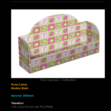
Porta Cartas tipo 1 - modelo Bebé
Porta Cartas
Modelo Bebé
Material: DM3mm
Tamaños:
•
23 x 12 x 5,5 cm | ref: PC1-PN40