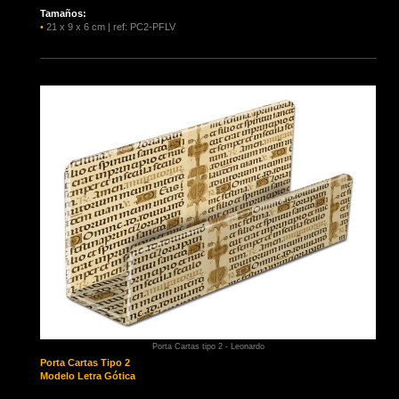
Tamaños:
•
21 x 9 x 6 cm | ref: PC2-PFLV
Porta Cartas tipo 2 - Leonardo
Porta Cartas
Tipo 2
Modelo Letra Gótica