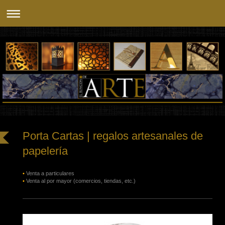
Porta Cartas | regalos artesanales de
papelería
•
Venta a particulares
•
Venta al por mayor (comercios, tiendas, etc.)