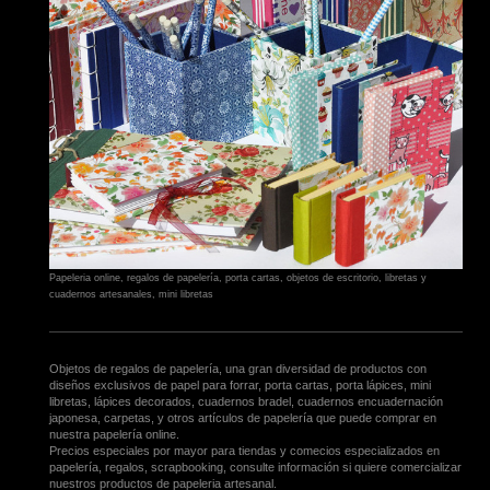
Papeleria online, regalos de papelería, porta cartas, objetos de escritorio, libretas y
cuadernos artesanales, mini libretas
Objetos de regalos de papelería, una gran diversidad de productos con
diseños exclusivos de papel para forrar, porta cartas, porta lápices, mini
libretas, lápices decorados, cuadernos bradel, cuadernos encuadernación
japonesa, carpetas, y otros artículos de papelería que puede comprar en
nuestra papelería online.
Precios especiales por mayor para tiendas y comecios especializados en
papelería, regalos, scrapbooking, consulte información si quiere comercializar
nuestros productos de papeleria artesanal.