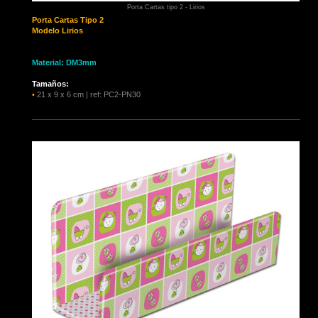
Porta Cartas tipo 2 - Lirios
Porta Cartas
Tipo 2
Modelo Lirios
Material: DM3mm
Tamaños:
•
21 x 9 x 6 cm | ref: PC2-PN30