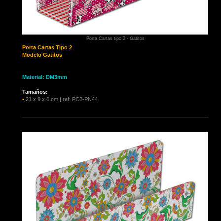
Porta Cartas tipo 2 - Gatitos
Porta Cartas
Tipo 2
Modelo Gatitos
Material: DM3mm
Tamaños:
•
21 x 9 x 6 cm | ref: PC2-PN44