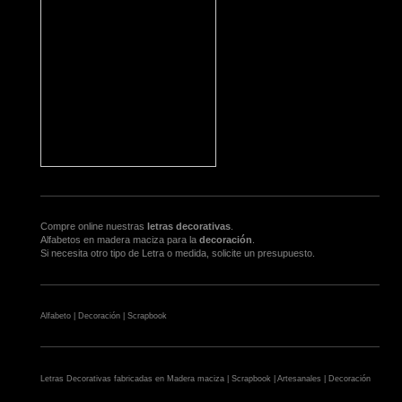
Compre online nuestras
letras decorativas
.
Alfabetos en madera maciza para la
decoración
.
Si necesita otro tipo de Letra o medida, solicite un presupuesto.
Alfabeto | Decoración | Scrapbook
Letras Decorativas fabricadas en Madera maciza | Scrapbook | Artesanales | Decoración