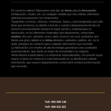
En nuestros talleres fabricamos todo tipo de
letras
para la
decoración
,
señalización, rotulos, etc, en cualquier medida que nos solicite, infórmese
pidiendo presupuestos sin compromiso.
Tipografías cursivas, clásicas, románicas, futura, y personalizadas que sólo
tiene que enviarnos su diseño o boceto y nuestro departamento técnico le
asesora recomendando siempre la mejor opción y material para su
fabricación, en los diferentes materiales que disponemos, metacrilato,
madera
, dm, pvc, aluminio, acero, latón, bronce con unos acabados que
darán una gran calidad a su
letras
pintados, satinados, pulidos, etc, no lo
dude, póngase en contacto para cualquier información que necesite.
La fabricación con medios de alta tecnología garantizan unos acabados
espectaculares, que darán un toque de excluividad a su negocio.
Venta directa a particulares y a empresas especializadas, con precios al por
mayor, si tiene un comercio y está interesado en su distribución solicite
información, que nuestro departamento comercial le enviará la información
que necesita.
Telf: 902 090 136
Telf: 606 631 021